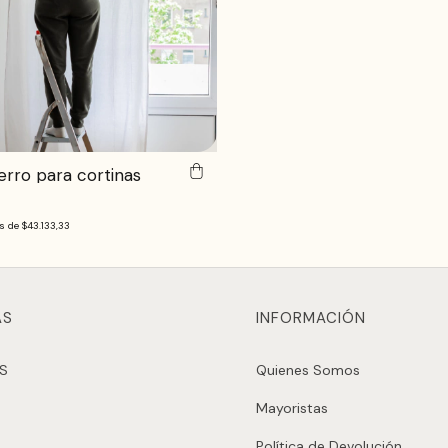
ierro para cortinas
és de
$43.133,33
AS
INFORMACIÓN
AS
Quienes Somos
Mayoristas
Política de Devolución