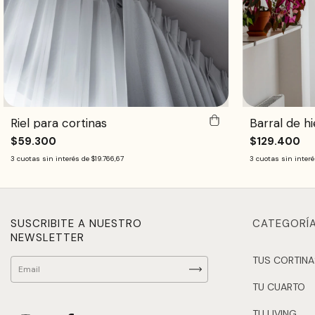
Riel para cortinas
Barral de h
$59.300
$129.400
3
cuotas sin interés de
$19.766,67
3
cuotas sin inter
SUSCRIBITE A NUESTRO
CATEGORÍ
NEWSLETTER
TUS CORTIN
TU CUARTO
TU LIVING