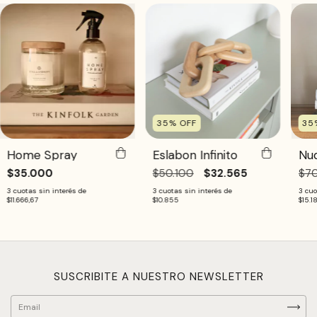
35
%
OFF
35
Home Spray
Eslabon Infinito
Nu
$35.000
$50.100
$32.565
$70
3
cuotas sin interés de
3
cuotas sin interés de
3
cuo
$11.666,67
$10.855
$15.1
SUSCRIBITE A NUESTRO NEWSLETTER