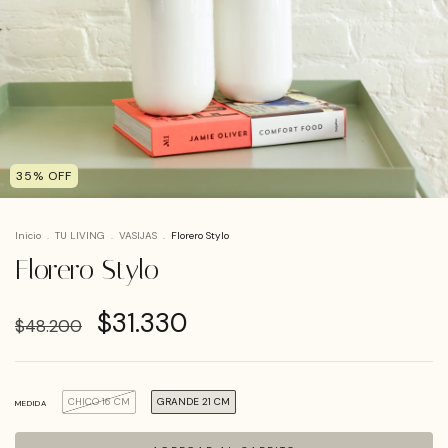
35
%
OFF
Inicio
.
TU LIVING
.
VASIJAS
.
Florero Stylo
Florero Stylo
$31.330
$48.200
CHICO 16 CM
GRANDE 21 CM
MEDIDA