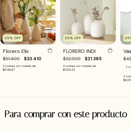
35
%
OFF
35
%
OFF
35
Florero Elix
FLORERO INDI
Vas
$51.400
$33.410
$32.900
$21.385
$42
3
cuotas sin interés de
3
cuotas sin interés de
2 c
$11.136,67
$7.128,33
3
cuo
$9.25
Para comprar con este producto