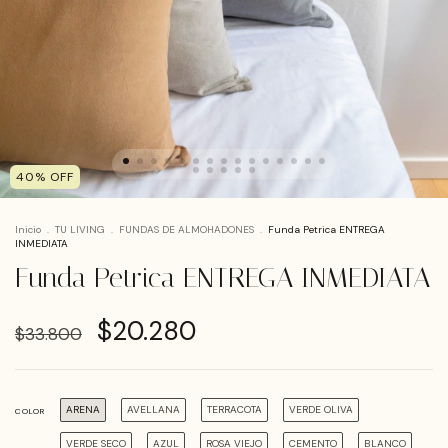
40
%
OFF
Inicio
.
TU LIVING
.
FUNDAS DE ALMOHADONES
.
Funda Petrica ENTREGA
INMEDIATA
Funda Petrica ENTREGA INMEDIATA
$20.280
$33.800
ARENA
AVELLANA
TERRACOTA
VERDE OLIVA
COLOR
VERDE SECO
AZUL
ROSA VIEJO
CEMENTO
BLANCO