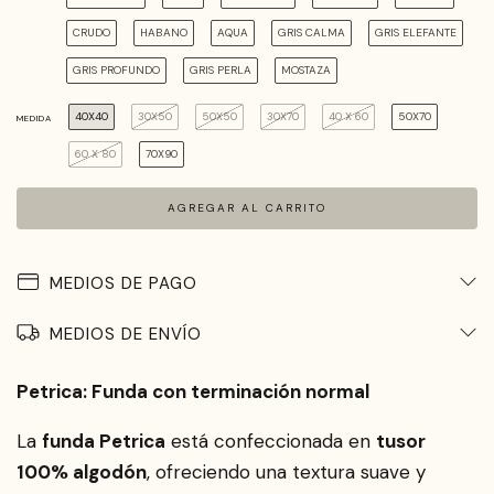
CRUDO
HABANO
AQUA
GRIS CALMA
GRIS ELEFANTE
GRIS PROFUNDO
GRIS PERLA
MOSTAZA
40X40
30X50
50X50
30X70
40 X 60
50X70
MEDIDA
60 X 80
70X90
MEDIOS DE PAGO
MEDIOS DE ENVÍO
Petrica: Funda con terminación normal
La
funda Petrica
está confeccionada en
tusor
100% algodón
, ofreciendo una textura suave y