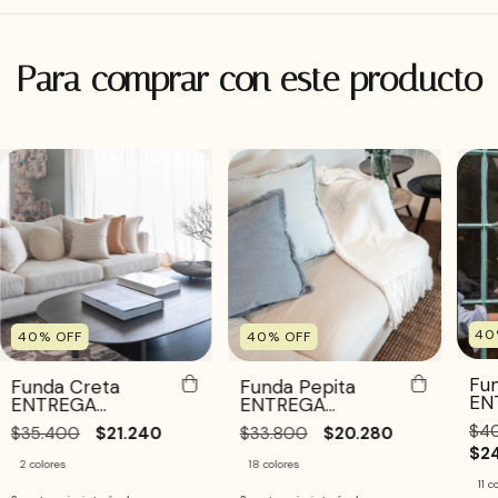
Para comprar con este producto
40
40
%
OFF
40
%
OFF
Fu
Funda Creta
Funda Pepita
EN
ENTREGA
ENTREGA
IN
INMEDIATA
INMEDIATA
$4
$35.400
$21.240
$33.800
$20.280
$2
2 colores
18 colores
11 c