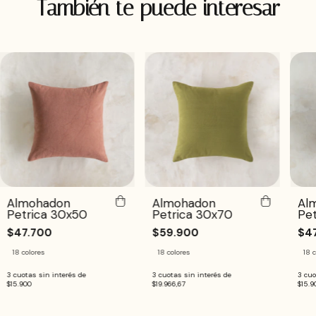
También te puede interesar
Almohadon
Almohadon
Al
Petrica 30x50
Petrica 30x70
Pe
$47.700
$59.900
$4
18 colores
18 colores
18 c
3
cuotas sin interés de
3
cuotas sin interés de
3
cuo
$15.900
$19.966,67
$15.9