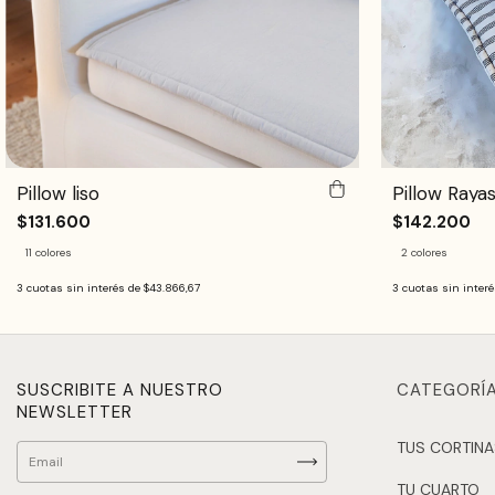
Pillow liso
Pillow Raya
$131.600
$142.200
11 colores
2 colores
3
cuotas sin interés de
$43.866,67
3
cuotas sin inter
SUSCRIBITE A NUESTRO
CATEGORÍ
NEWSLETTER
TUS CORTIN
TU CUARTO