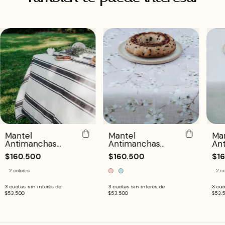
Mantel
Mantel
Ma
Antimanchas
Antimanchas
Ant
Ebano
Fiore
$160.500
$160.500
$1
2 colores
2 c
3
cuotas sin interés de
3
cuotas sin interés de
3
cuo
$53.500
$53.500
$53.