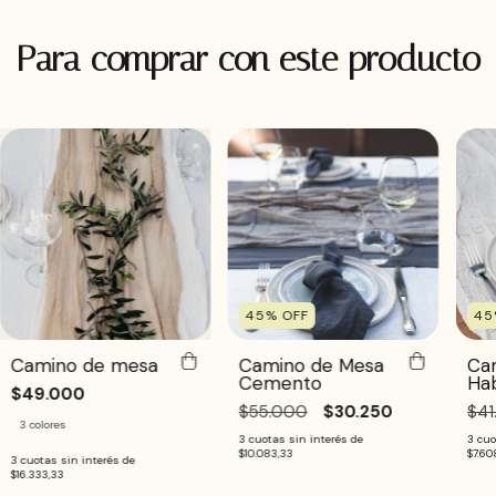
Para comprar con este producto
45
%
OFF
45
Camino de mesa
Camino de Mesa
Ca
Cemento
Ha
$49.000
$55.000
$30.250
$41
3 colores
3
cuotas sin interés de
3
cuo
$10.083,33
$7.60
3
cuotas sin interés de
$16.333,33